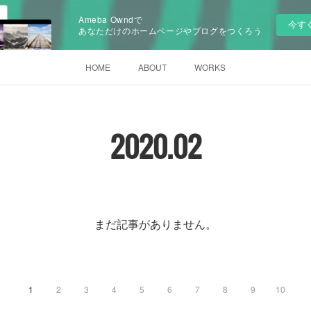
Ameba Owndで
今す
あなただけのホームページやブログをつくろう
HOME
ABOUT
WORKS
2020
.
02
まだ記事がありません。
1
2
3
4
5
6
7
8
9
10