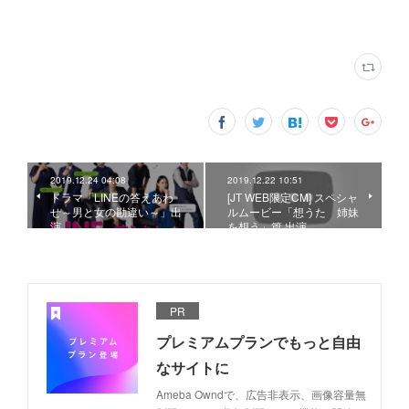
2019.12.24 04:08
2019.12.22 10:51
ドラマ「LINEの答えあわ
[JT WEB限定CM] スペシャ
せ～男と女の勘違い～」出
ルムービー「想うた 姉妹
演
を想う」篇 出演
PR
プレミアムプランでもっと自由
なサイトに
Ameba Owndで、広告非表示、画像容量無