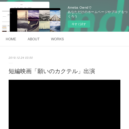
Ameba Owndで
あなただけのホームページやブログをつ
くろう
今すぐ試す
HOME
ABOUT
WORKS
2019.12.24 03:50
短編映画「願いのカクテル」出演