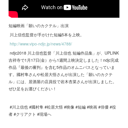
短編映画「願いのカクテル」出演
川上信也監督が手がけた短編5本を上映。
http://www.vipo-ndjc.jp/news/4788/
ndjc2018 川上信也監督「川上信也 短編作品集」が、UPLINK
吉祥寺で1月17日(金）から1週間上映決定しました！ndjc完成
作品『最後の審判』を含む5作品のオムニバスとなっていま
す。國村隼さんや松居大悟さんが出演した「願いのカクテ
ル」には、居酒屋の店員役で岩木杏菜さんが出演しました。
ぜひ足をお運びください！
#川上信也 #國村隼 #松居大悟 #映像 #短編 #映画 #俳優 #役
者 #クリアクト #現場へ