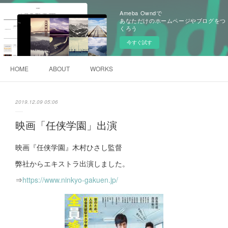
Ameba Owndで
あなただけのホームページやブログをつ
くろう
今すぐ試す
HOME
ABOUT
WORKS
2019.12.09 05:06
映画「任侠学園」出演
映画『任侠学園』木村ひさし監督
弊社からエキストラ出演しました。
⇒
https://www.ninkyo-gakuen.jp/