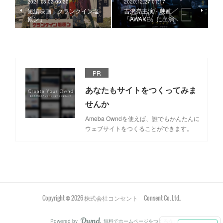
2021.03.02 09:20
2020.12.27 01:17
短編映画「クランクイン塩
吉沢亮主演・映画
原ン」
「AWAKE」に出演
PR
あなたもサイトをつくってみま
せんか
Ameba Owndを使えば、誰でもかんたんに
ウェブサイトをつくることができます。
Copyright ©
2026
株式会社コンセント Consent Co. Ltd.
.
Powered by
無料でホームページをつくろう