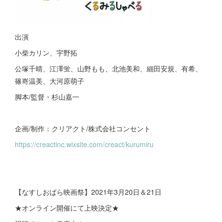
出演
小柴カリン、宇野拓
公塚千晴、江澤蛍、山野もも、北池美和、細田安規、有希、
篠嵜温美、大河原萌子
脚本/監督・杉山嘉一
​企画/制作：クリアクト/株式会社コンセント
https://creactinc.wixsite.com/creact/kurumiru
【なすしおばら映画祭】2021年3月20日＆21日
★オンライン開催にて上映決定★